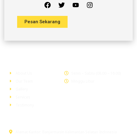
Pesan Sekarang
Company
Office Hour
About Us
Senin – Sabtu (08.00 – 16.00)
Our Team
Minggu Libur
Gallery
Services
Testimony
Head Office
Alamat Kantor: Banjarmasin Kalimantan Selatan Indonesia