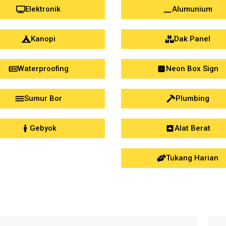
Elektronik
Alumunium
Kanopi
Dak Panel
Waterproofing
Neon Box Sign
Sumur Bor
Plumbing
Gebyok
Alat Berat
Tukang Harian