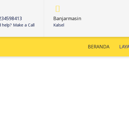
234598413
Banjarmasin
 help? Make a Call
Kalsel
BERANDA
LAY