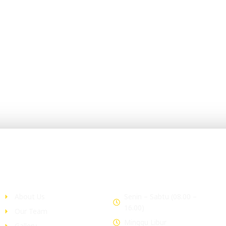
Company
Office Hour
About Us
Senin – Sabtu (08.00 –
16.00)
Our Team
Minggu Libur
Gallery