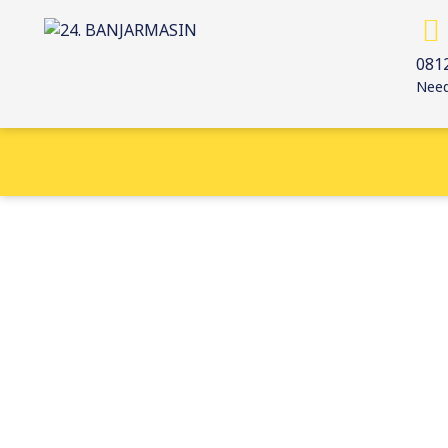
081
Need