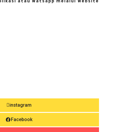
plikasi atau Watsapp melalui Website
padate Informasi Di Sosial Media Kami
instagram
Facebook
Youtube