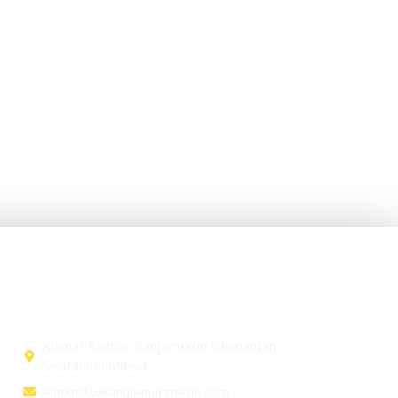
Head Office
Alamat Kantor: Banjarmasin Kalimantan
Selatan Indonesia
admin@tukangbanjarmasin.com