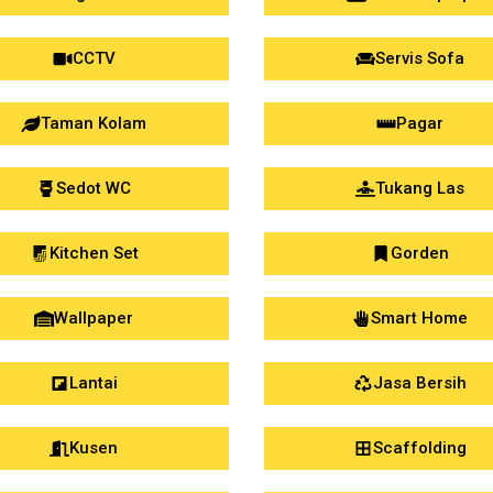
CCTV
Servis Sofa
Taman Kolam
Pagar
Sedot WC
Tukang Las
Kitchen Set
Gorden
Wallpaper
Smart Home
Lantai
Jasa Bersih
Kusen
Scaffolding