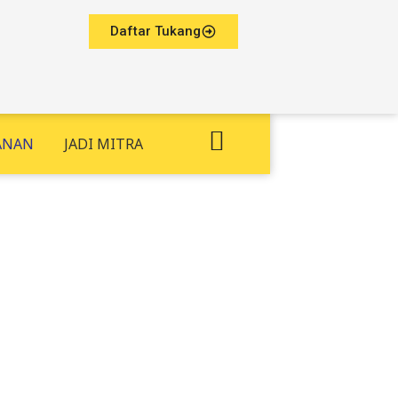
Daftar Tukang
ANAN
JADI MITRA