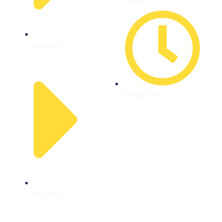
16.00)
About Us
Minggu Libur
Our Team