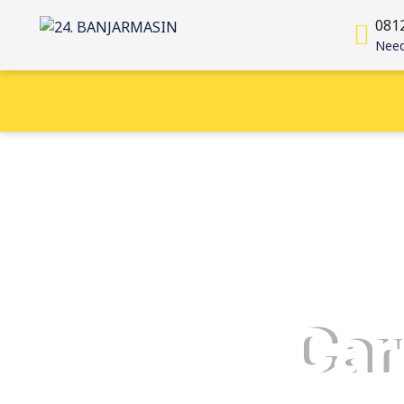
081
Need
Car