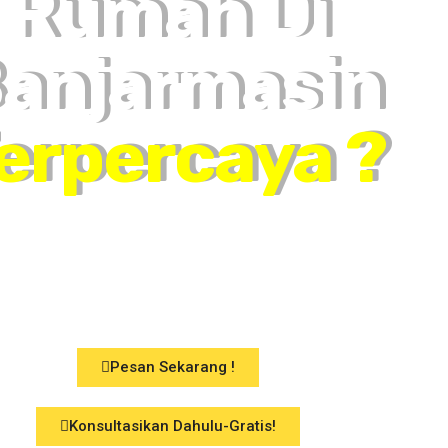
Rumah Di
anjarmasin
erpercaya ?
 Kami Wujudkan Impian And
Segera !
Pesan Sekarang !
Konsultasikan Dahulu-Gratis!