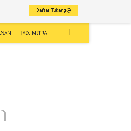
Daftar Tukang
ANAN
JADI MITRA
n