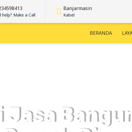
234598413
Banjarmasin
 help? Make a Call
Kalsel
BERANDA
LAY
i Jasa Bangu