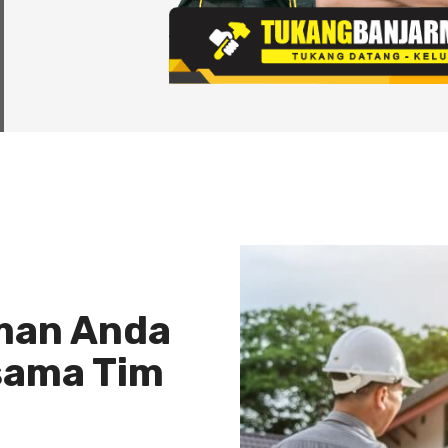
man Anda
sama Tim