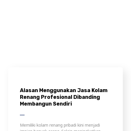
Alasan Menggunakan Jasa Kolam
Renang Profesional Dibanding
Membangun Sendiri
Memiliki kolam renang pribadi kini menjadi
impian banyak orang. Selain meningkatkan
kenyamanan, kolam renang juga dapat
mempercantik tampilan rumah sekaligus
meningkatkan nilai investasi properti. Namun,
ketika berencana membangun kolam renang,
banyak orang dihadapkan pada pilihan apakah
membangun sendiri atau menggunakan jasa
kolam renang profesional. Sekilas, membangun