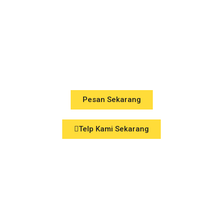
Jasa Pembuatan Kolam Renang
Profesional, Berkualitas, dan
Bergaransi di banjarmasin dan
Sekitarnya
Pesan Sekarang
Telp Kami Sekarang