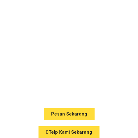
Terpercaya
Di
Banjarmasin
Ubah Rumah Anda Jadi
Lebih Cerdas, Aman, dan
Nyaman !
Pesan Sekarang
Telp Kami Sekarang