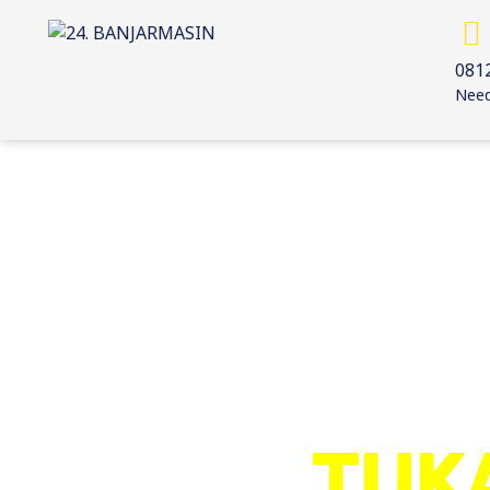
081
Need
TUK