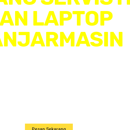
AN LAPTOP
ANJARMASIN
8234598431
at, Murah, dan Terpercaya u
Perangkat Anda
Pesan Sekarang